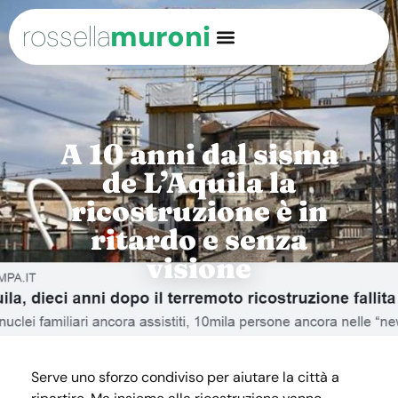
rossella
muroni
A 10 anni dal sisma
de L’Aquila la
ricostruzione è in
ritardo e senza
visione
Serve uno sforzo condiviso per aiutare la città a