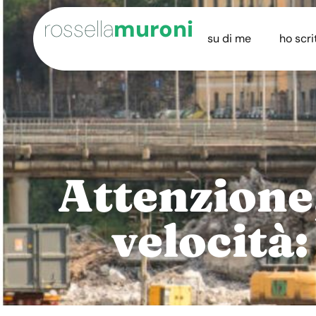
rossella
muroni
su di me
ho scri
Attenzione
velocità