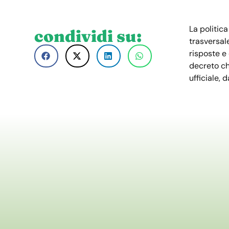
La politic
condividi su:
trasversale
risposte e
decreto c
ufficiale, 