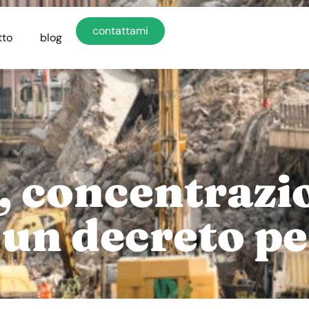
contattami
tto
blog
, concentrazio
: un decreto p