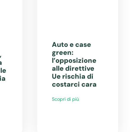
Auto e case
green:
,
l’opposizione
a
alle direttive
le
Ue rischia di
ia
costarci cara
Scopri di più