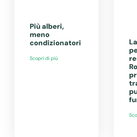
Più alberi,
meno
La
condizionatori
pe
re
Scopri di più
Ro
pr
tr
pu
fu
Sco