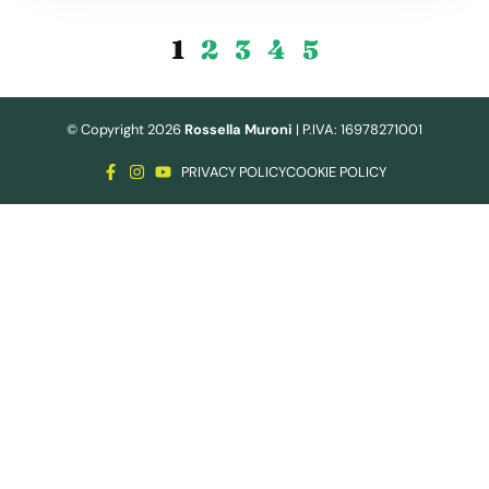
1
2
3
4
5
© Copyright 2026
Rossella Muroni
| P.IVA: 16978271001
PRIVACY POLICY
COOKIE POLICY