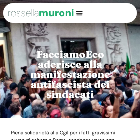
rossella
muroni
FacciamoEco
aderisce alla
manifestazione
antifascista dei
sindacati
Piena solidarietà alla Cgil per i fatti gravissimi