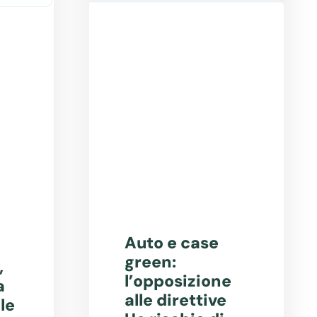
Auto e case
green:
,
l’opposizione
a
alle direttive
le