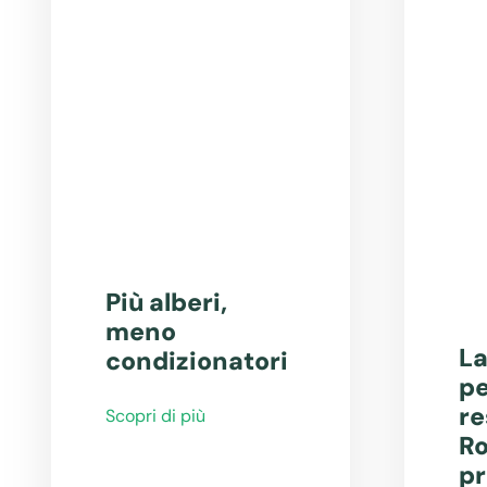
Più alberi,
meno
La
condizionatori
pe
re
Scopri di più
Ro
pr