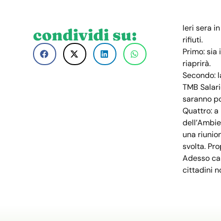
Ieri sera 
condividi su:
rifiuti.
Primo: sia
riaprirà.
Secondo: l
TMB Salario
saranno po
Quattro: a
dell’Ambien
una riunion
svolta. Pro
Adesso cap
cittadini 