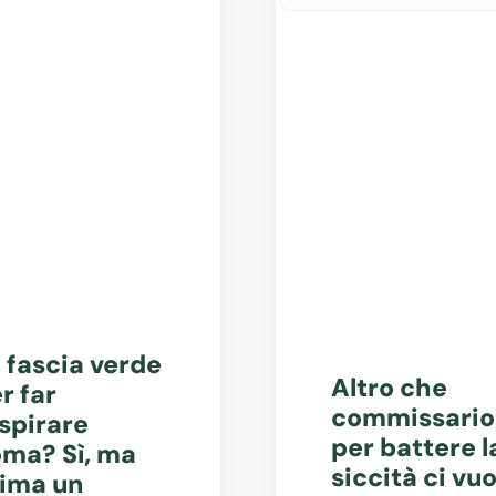
 fascia verde
Altro che
r far
commissario
spirare
per battere l
ma? Sì, ma
siccità ci vuo
ima un