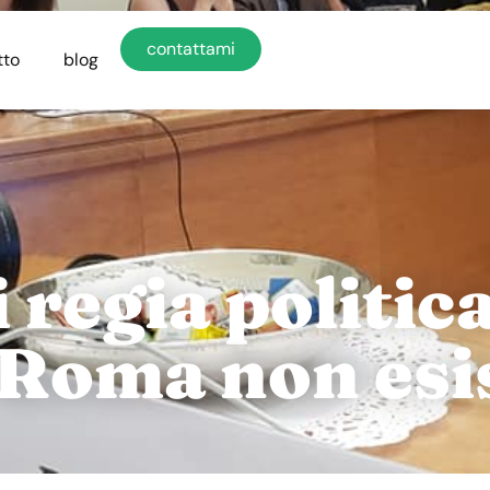
contattami
tto
blog
 regia politica 
 Roma non esi