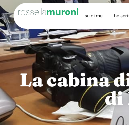
rossella
muroni
su di me
ho scri
La cabina di
di