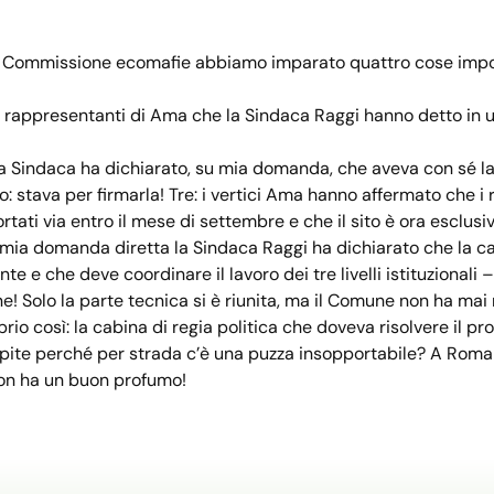
in Commissione ecomafie abbiamo imparato quattro cose importa
 i rappresentanti di Ama che la Sindaca Raggi hanno detto in u
a Sindaca ha dichiarato, su mia domanda, che aveva con sé la r
: stava per firmarla! Tre: i vertici Ama hanno affermato che i 
rtati via entro il mese di settembre e che il sito è ora esclus
 mia domanda diretta la Sindaca Raggi ha dichiarato che la cabi
te e che deve coordinare il lavoro dei tre livelli istituziona
e! Solo la parte tecnica si è riunita, ma il Comune non ha mai 
prio così: la cabina di regia politica che doveva risolvere il pr
ite perché per strada c’è una puzza insopportabile? A Roma s
non ha un buon profumo!