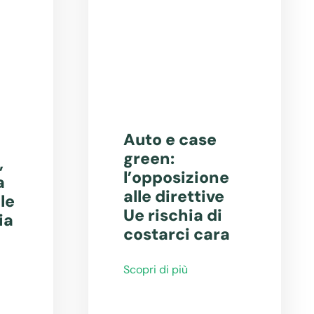
Auto e case
green:
,
l’opposizione
a
alle direttive
le
Ue rischia di
ia
costarci cara
Scopri di più