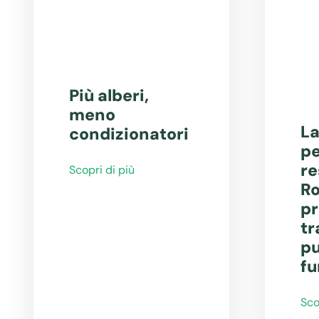
Più alberi,
meno
La
condizionatori
pe
re
Scopri di più
Ro
pr
tr
pu
fu
Sco