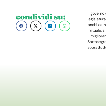
Il governo
condividi su:
legislatur
pochi camb
irrituale,
il migliora
Sottosegre
soprattutto