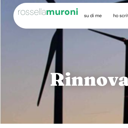
rossella
muroni
su di me
ho scri
Rinnovab