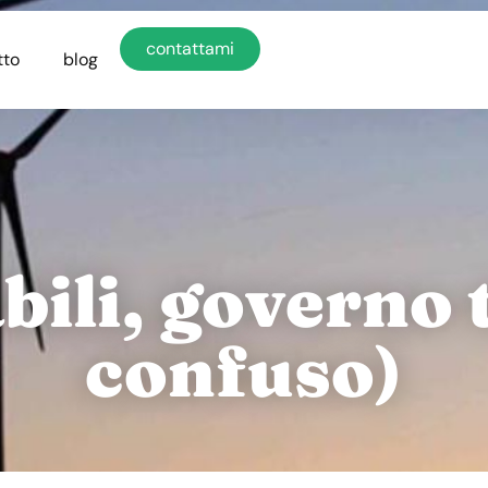
contattami
tto
blog
ili, governo 
confuso)