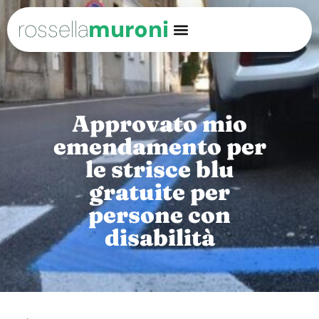
rossella
muroni
Approvato mio
emendamento per
le strisce blu
gratuite per
persone con
disabilità