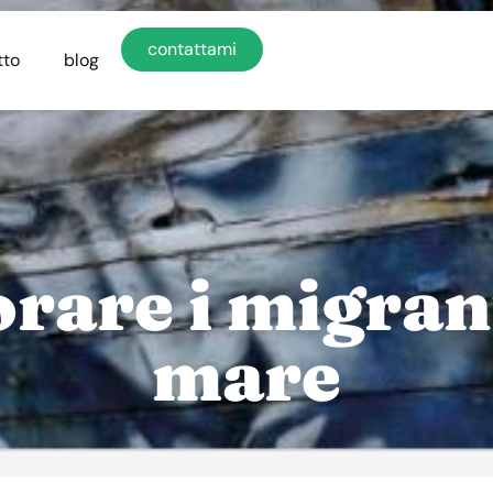
contattami
tto
blog
rare i migran
mare