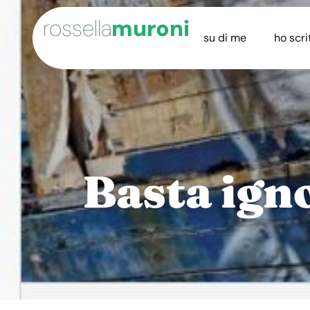
rossella
muroni
su di me
ho scri
Basta igno