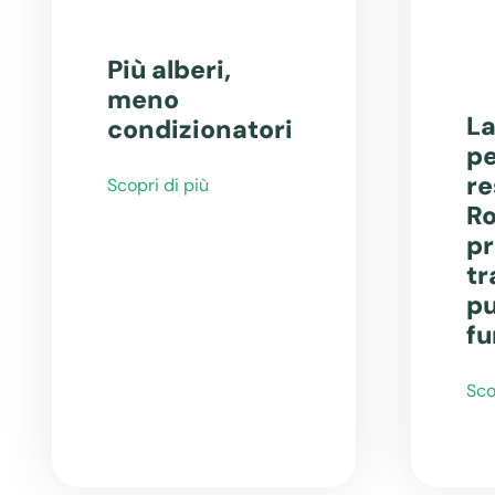
Più alberi,
meno
La
condizionatori
pe
re
Scopri di più
Ro
pr
tr
pu
fu
Sco