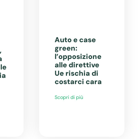
Auto e case
green:
,
l’opposizione
a
alle direttive
le
Ue rischia di
ia
costarci cara
Scopri di più