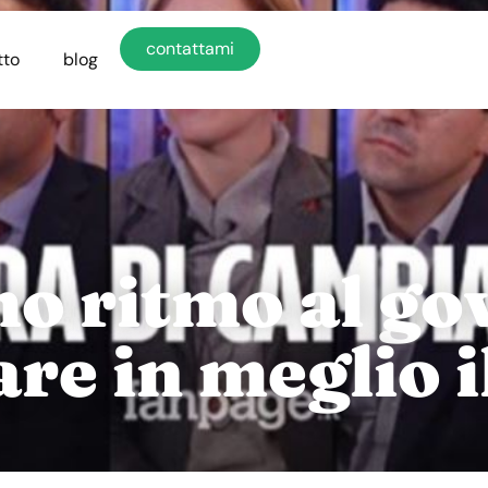
contattami
tto
blog
 ritmo al go
re in meglio i