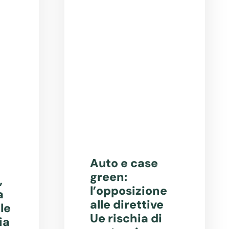
Auto e case
green:
,
l’opposizione
a
alle direttive
le
Ue rischia di
ia