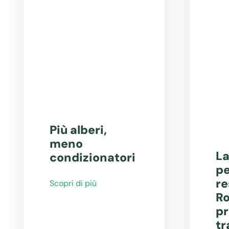
Più alberi,
meno
La
condizionatori
pe
re
Scopri di più
Ro
pr
tr