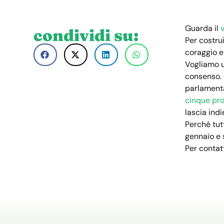
Guarda il
condividi su:
Per costru
coraggio e
Vogliamo u
consenso. 
parlamenta
cinque pr
lascia ind
Perché tutt
gennaio e 
Per contat