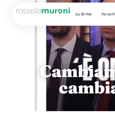
rossella
muroni
su di me
ho scri
Cambiamo
cambia