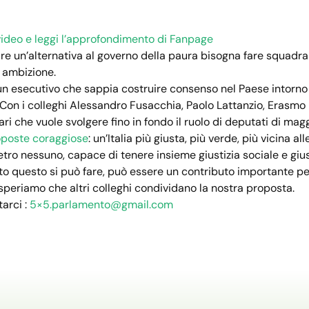
video e leggi l’approfondimento di Fanpage
ire un’alternativa al governo della paura bisogna fare squadr
 ambizione.
n esecutivo che sappia costruire consenso nel Paese intorno a
Con i colleghi Alessandro Fusacchia, Paolo Lattanzio, Erasmo 
ri che vuole svolgere fino in fondo il ruolo di deputati di ma
oposte coraggiose
: un’Italia più giusta, più verde, più vicina 
ietro nessuno, capace di tenere insieme giustizia sociale e gi
o questo si può fare, può essere un contributo importante per r
speriamo che altri colleghi condividano la nostra proposta.
tarci :
5×5.parlamento@gmail.com