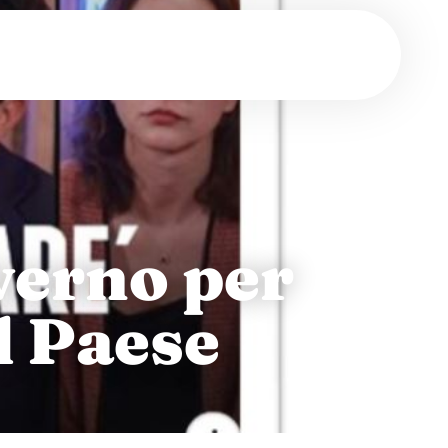
verno per
l Paese