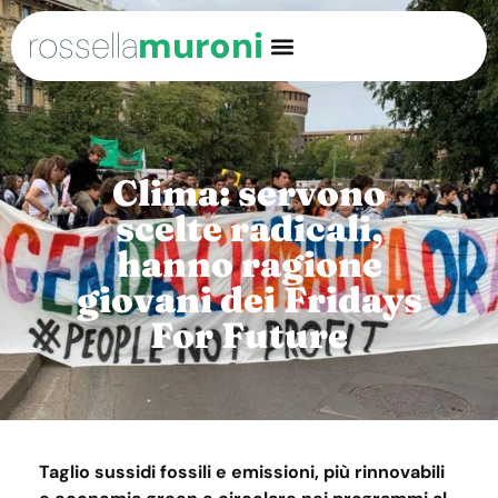
rossella
muroni
Clima: servono
scelte radicali,
hanno ragione
giovani dei Fridays
For Future
Taglio sussidi fossili e emissioni, più rinnovabili