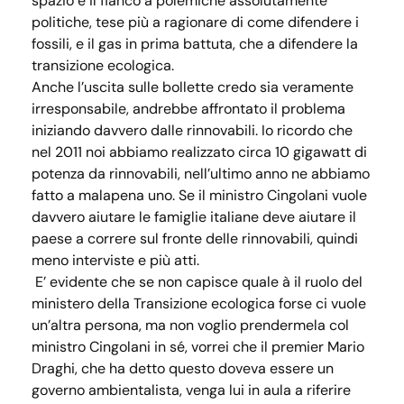
spazio e il fianco a polemiche assolutamente
politiche, tese più a ragionare di come difendere i
fossili, e il gas in prima battuta, che a difendere la
transizione ecologica.
Anche l’uscita sulle bollette credo sia veramente
irresponsabile, andrebbe affrontato il problema
iniziando davvero dalle rinnovabili. Io ricordo che
nel 2011 noi abbiamo realizzato circa 10 gigawatt di
potenza da rinnovabili, nell’ultimo anno ne abbiamo
fatto a malapena uno. Se il ministro Cingolani vuole
davvero aiutare le famiglie italiane deve aiutare il
paese a correre sul fronte delle rinnovabili, quindi
meno interviste e più atti.
E’ evidente che se non capisce quale à il ruolo del
ministero della Transizione ecologica forse ci vuole
un’altra persona, ma non voglio prendermela col
ministro Cingolani in sé, vorrei che il premier Mario
Draghi, che ha detto questo doveva essere un
governo ambientalista, venga lui in aula a riferire