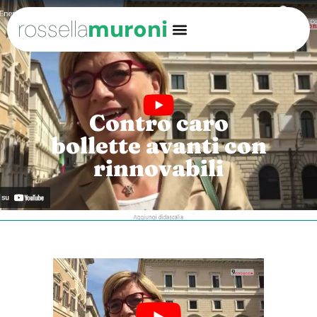
rossella
muroni
Contro caro
bollette avanti con
rinnovabili