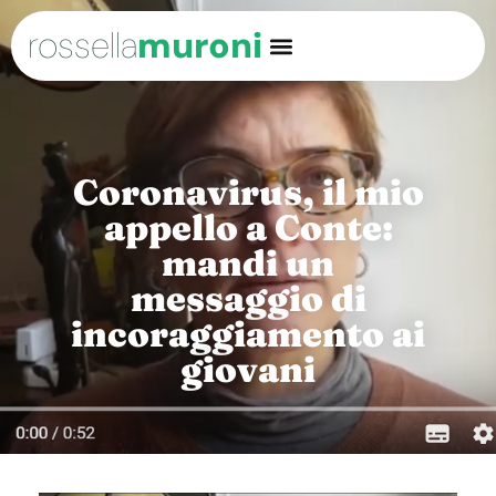
rossella
muroni
Coronavirus, il mio
appello a Conte:
mandi un
messaggio di
incoraggiamento ai
giovani