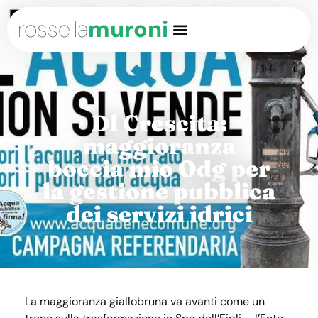
rossella
muroni
Dl Crescita:
maggioranza
boccia mio Odg per
la gestione pubblica
dei servizi idrici
La maggioranza giallobruna va avanti come un