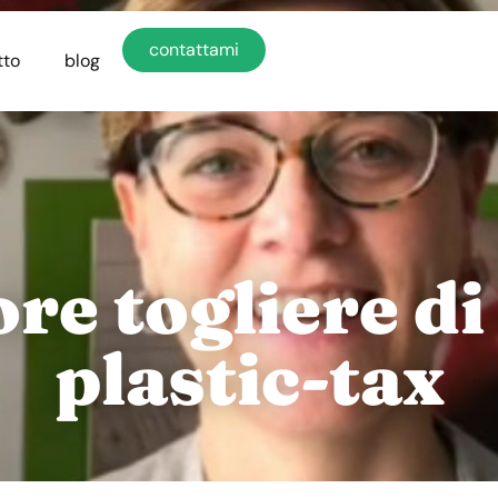
contattami
tto
blog
ore togliere di
plastic-tax