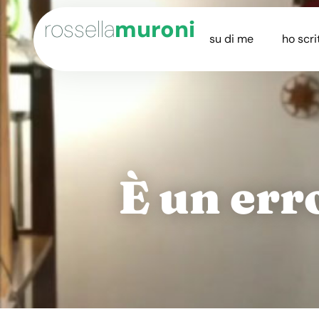
rossella
muroni
su di me
ho scri
È un err