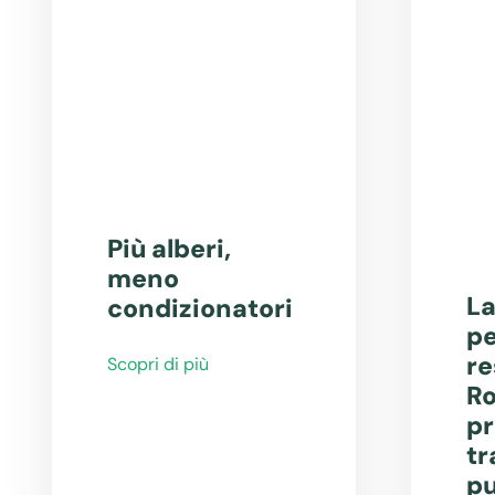
Più alberi,
meno
La
condizionatori
pe
re
Scopri di più
Ro
pr
tr
pu