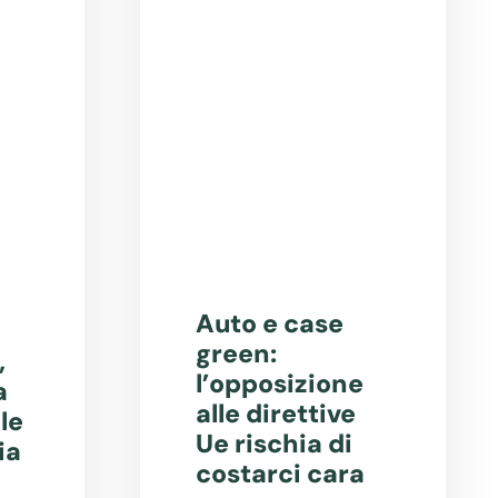
Auto e case
green:
,
l’opposizione
a
alle direttive
le
Ue rischia di
ia
costarci cara