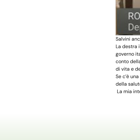
Salvini an
La destra i
governo it
conto dell
di vita e d
Se c’è una 
della salut
La mia int