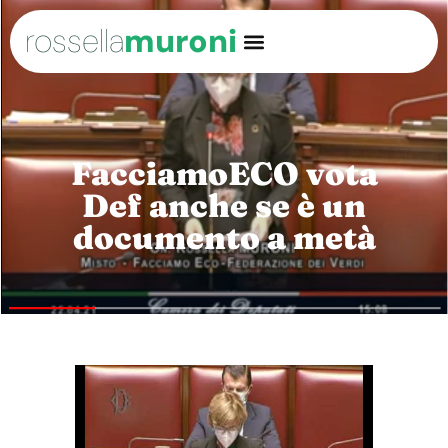
rossella
muroni
FacciamoECO vota
Def anche se è un
documento a metà