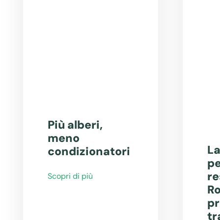
Più alberi,
meno
La
condizionatori
pe
re
Scopri di più
Ro
pr
tr