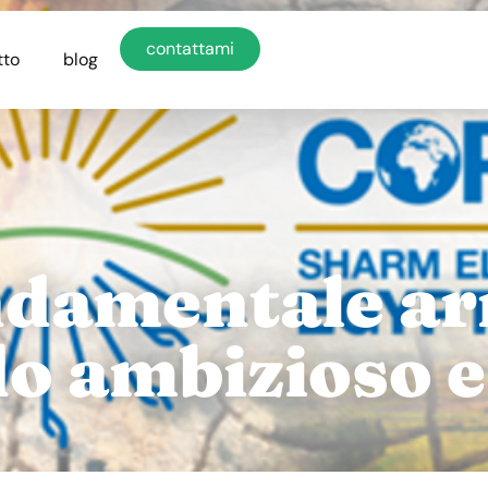
contattami
tto
blog
ndamentale ar
o ambizioso e