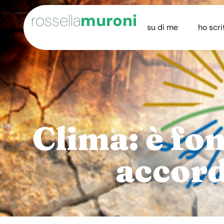
rossella
muroni
su di me
ho scri
Clima: è fo
accord