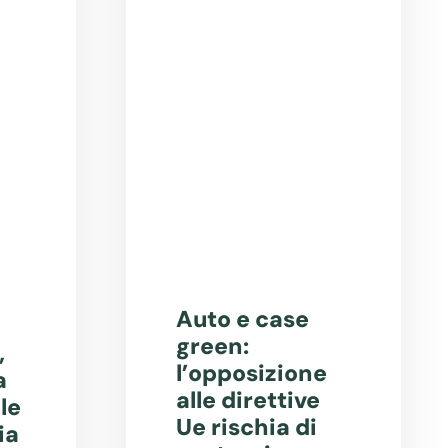
Auto e case
green:
,
l’opposizione
a
alle direttive
le
Ue rischia di
ia