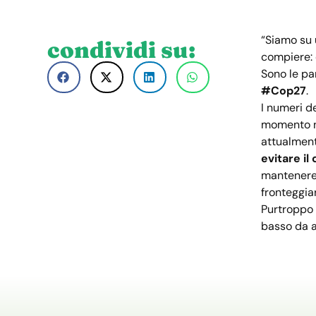
“Siamo su 
condividi su:
compiere: o
Sono le pa
#Cop27
.
I numeri d
momento no
attualment
evitare il
mantenere i
fronteggia
Purtroppo il
basso da av