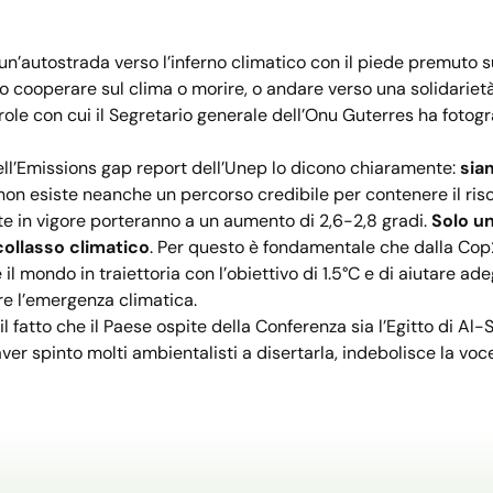
un’autostrada verso l’inferno climatico con il piede premuto s
 cooperare sul clima o morire, o andare verso una solidarietà s
role con cui il Segretario generale dell’Onu Guterres ha fotogr
ell’Emissions gap report dell’Unep lo dicono chiaramente:
siam
n esiste neanche un percorso credibile per contenere il risca
e in vigore porteranno a un aumento di 2,6-2,8 gradi.
Solo un
 collasso climatico
. Per questo è fondamentale che dalla Cop2
l mondo in traiettoria con l’obiettivo di 1.5°C e di aiutare ad
re l’emergenza climatica.
 fatto che il Paese ospite della Conferenza sia l’Egitto di Al-Sisi, 
er spinto molti ambientalisti a disertarla, indebolisce la voce 