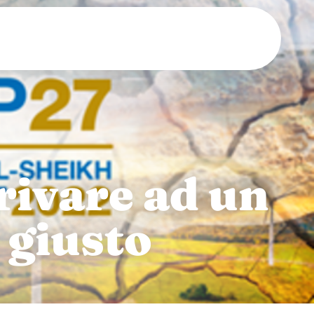
rivare ad un
 giusto