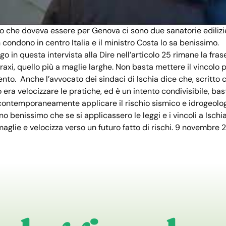
o che doveva essere per Genova ci sono due sanatorie edilizie
 condono in centro Italia e il ministro Costa lo sa benissimo.
 in questa intervista alla Dire nell’articolo 25 rimane la fras
Craxi, quello più a maglie larghe. Non basta mettere il vincol
. Anche l’avvocato dei sindaci di Ischia dice che, scritto così
o era velocizzare le pratiche, ed è un intento condivisibile, b
 contemporaneamente applicare il rischio sismico e idrogeologi
o benissimo che se si applicassero le leggi e i vincoli a Ischi
maglie e velocizza verso un futuro fatto di rischi.
9 novembre 2