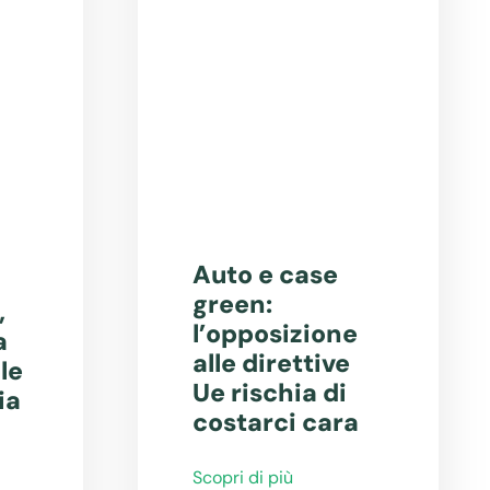
Auto e case
green:
,
l’opposizione
a
alle direttive
le
Ue rischia di
ia
costarci cara
Scopri di più