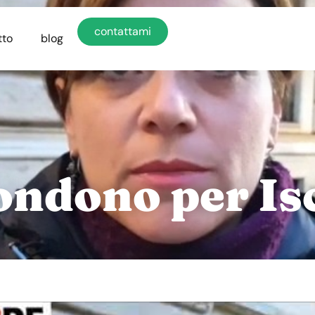
contattami
tto
blog
condono per Is