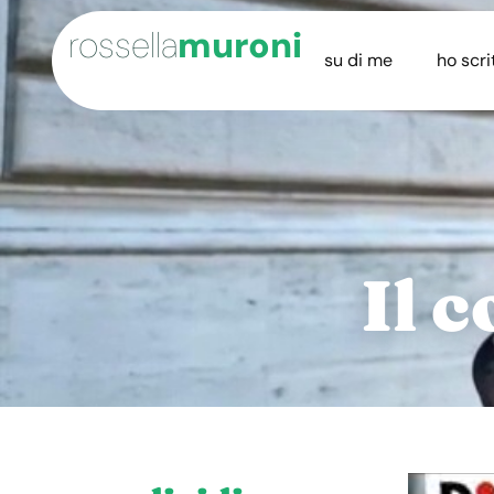
rossella
muroni
su di me
ho scri
Il 