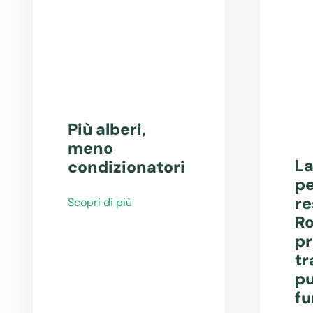
Più alberi,
meno
La
condizionatori
pe
re
Scopri di più
Ro
pr
tr
pu
fu