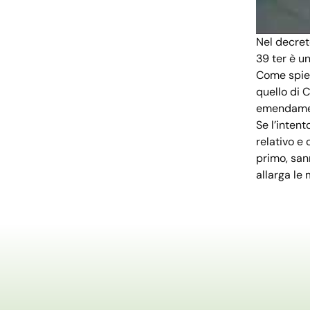
Nel decret
39 ter è un
Come spiego
quello di 
emendamento
Se l’intent
relativo e
primo, sann
allarga le 