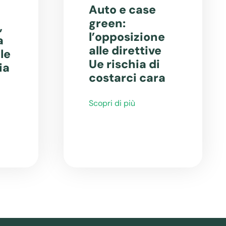
Auto e case
green:
,
l’opposizione
a
alle direttive
le
Ue rischia di
ia
costarci cara
Scopri di più