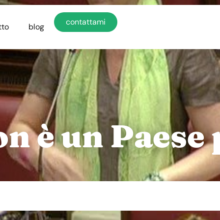
contattami
tto
blog
non è un Paese