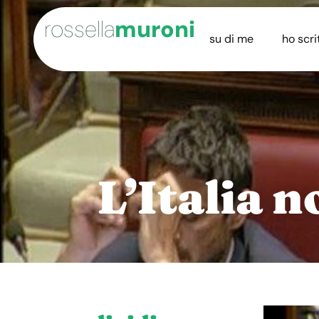
rossella
muroni
su di me
ho scri
L’Italia 