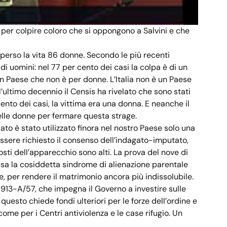
 per colpire coloro che si oppongono a Salvini e che
 perso l
a vita 86 donne. Secondo le più recenti
i uomini: nel 77 per cento dei casi la colpa è di un
un Paese che non è per donne. L’Italia non è un Paese
’ultimo decennio il Censis ha rivelato che sono stati
cento dei casi, la vittima era una donna. E neanche il
elle donne per fermare questa strage.
iato è stato utilizzato finora nel nostro Paese solo una
ssere richiesto il consenso dell’indagato-imputato,
osti dell’apparecchio sono alti. La prova del nove di
 usa la cosiddetta sindrome di alienazione parentale
, per rendere il matrimonio ancora più indissolubile.
1913-A/57, che impegna il Governo a investire sulle
questo chiede fondi ulteriori per le forze dell’ordine e
come per i Centri antiviolenza e le case rifugio. Un