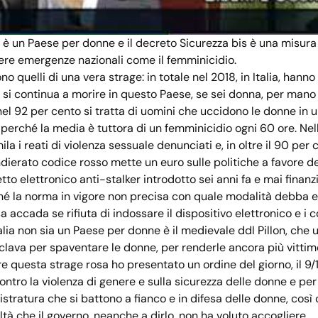
on è un Paese per donne e il decreto Sicurezza bis è una misura
vere emergenze nazionali come il femminicidio.
no quelli di una vera strage: in totale nel 2018, in Italia, hanno
 si continua a morire in questo Paese, se sei donna, per mano d
 nel 92 per cento si tratta di uomini che uccidono le donne in 
perché la media è tuttora di un femminicidio ogni 60 ore. Nell
la i reati di violenza sessuale denunciati e, in oltre il 90 per 
dierato codice rosso mette un euro sulle politiche a favore d
etto elettronico anti-stalker introdotto sei anni fa e mai finanz
hé la norma in vigore non precisa con quale modalità debba e
 accada se rifiuta di indossare il dispositivo elettronico e i c
talia non sia un Paese per donne è il medievale ddl Pillon, che
lava per spaventare le donne, per renderle ancora più vittime
re questa strage rosa ho presentato un ordine del giorno, il 9/
ontro la violenza di genere e sulla sicurezza delle donne e per 
stratura che si battono a fianco e in difesa delle donne, così 
ltà che il governo, neanche a dirlo, non ha voluto accogliere.