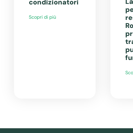
La
condizionatori
pe
re
Scopri di più
Ro
pr
tr
pu
fu
Sco