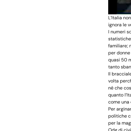
L’Italia n
ignora le 
I numeri so
statistiche
familiare;
per donne 
quasi 50 mi
tanto sban
Il braccial
volta perc
né che cosa
quanto l’I
come una c
Per argina
politiche c
per la magi
Odg di civi