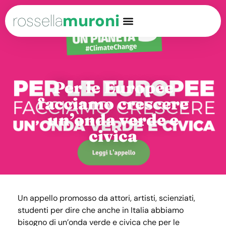
rossella
muroni
Per le Europee
facciamo crescere
un’onda verde e
civica
Un appello promosso da attori, artisti, scienziati,
studenti per dire che anche in Italia abbiamo
bisogno di un’onda verde e civica che per le