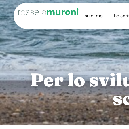
rossella
muroni
su di me
ho scri
Per lo svi
s