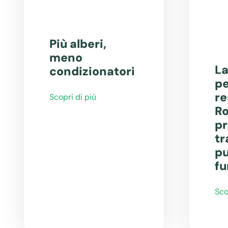
Più alberi,
meno
La
condizionatori
pe
re
Scopri di più
Ro
pr
tr
pu
fu
Sco