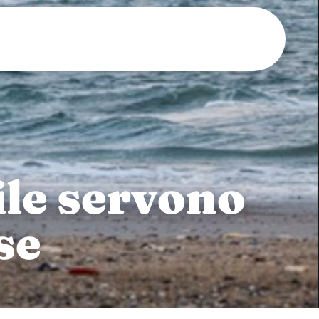
ile servono
se