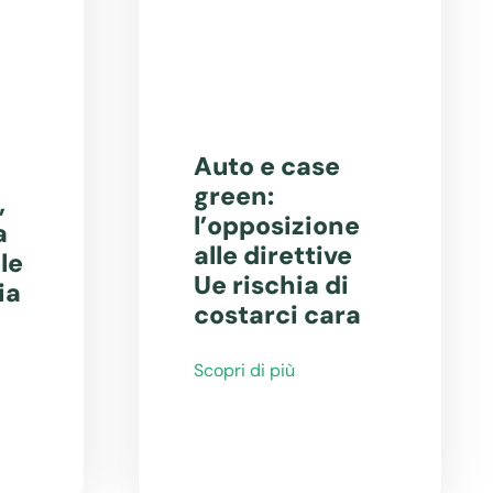
Auto e case
green:
,
l’opposizione
a
alle direttive
le
Ue rischia di
ia
costarci cara
Scopri di più