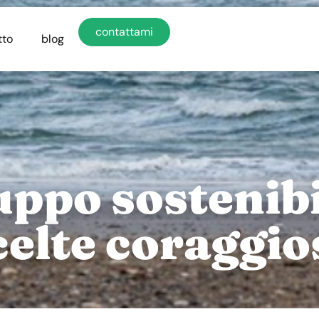
contattami
tto
blog
luppo sostenib
celte coraggio