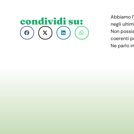
Abbiamo l’
condividi su:
negli ultim
Non possia
coerenti p
Ne parlo i