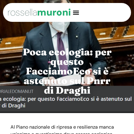
rossella
muroni
Poca ecologia: per
questo
FacciamoEco si è
astenuto sul Pnrr
di Draghi
Al Piano nazionale di ripresa e resilienza manca