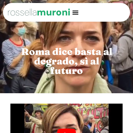
rossella
muroni
Roma dice basta al
degrado, sì al
futuro