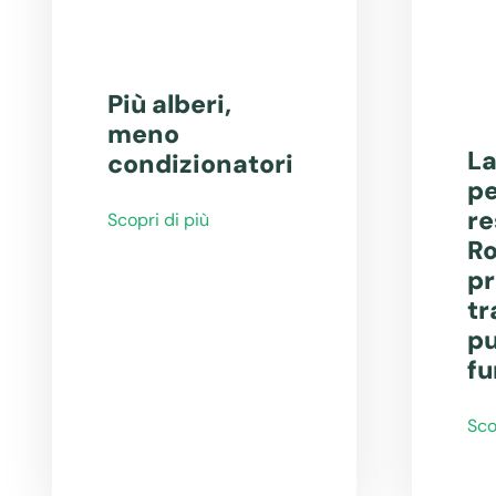
Più alberi,
meno
La
condizionatori
pe
re
Scopri di più
Ro
pr
tr
pu
fu
Sco