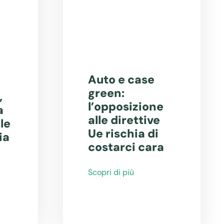
Auto e case
green:
,
l’opposizione
a
alle direttive
le
Ue rischia di
ia
costarci cara
Scopri di più