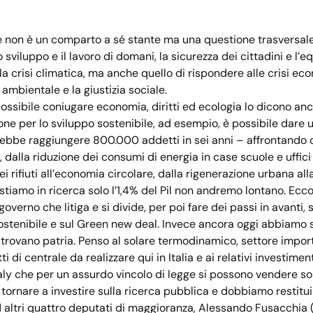
 non è un comparto a sé stante ma una questione trasversale c
lo sviluppo e il lavoro di domani, la sicurezza dei cittadini e l
la crisi climatica, ma anche quello di rispondere alle crisi eco
a ambientale e la giustizia sociale.
possibile coniugare economia, diritti ed ecologia lo dicono an
one per lo sviluppo sostenibile, ad esempio, è possibile dare 
ebbe raggiungere 800.000 addetti in sei anni – affrontando
 dalla riduzione dei consumi di energia in case scuole e uffici 
i rifiuti all’economia circolare, dalla rigenerazione urbana all
tiamo in ricerca solo l’1,4% del Pil non andremo lontano. Ecco p
governo che litiga e si divide, per poi fare dei passi in avanti, s
ostenibile e sul Green new deal. Invece ancora oggi abbiamo s
trovano patria. Penso al solare termodinamico, settore import
ti di centrale da realizzare qui in Italia e ai relativi investimen
aly che per un assurdo vincolo di legge si possono vendere solo
ornare a investire sulla ricerca pubblica e dobbiamo restituir
 altri quattro deputati di maggioranza, Alessando Fusacchia 