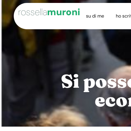
rossella
muroni
su di me
ho scri
Si poss
eco