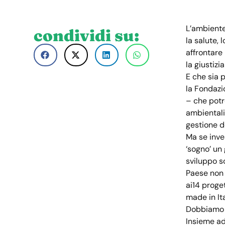
L’ambiente
condividi su:
la salute, 
affrontare 
la giustizi
E che sia 
la Fondazi
– che potr
ambientali,
gestione de
Ma se inves
‘sogno’ un 
sviluppo s
Paese non 
ai14 proget
made in It
Dobbiamo t
Insieme ad