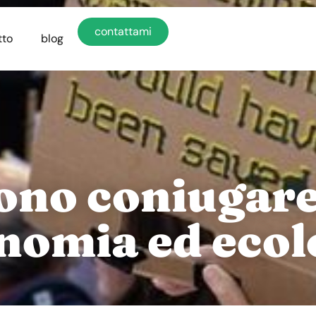
contattami
tto
blog
ono coniugare 
nomia ed ecol