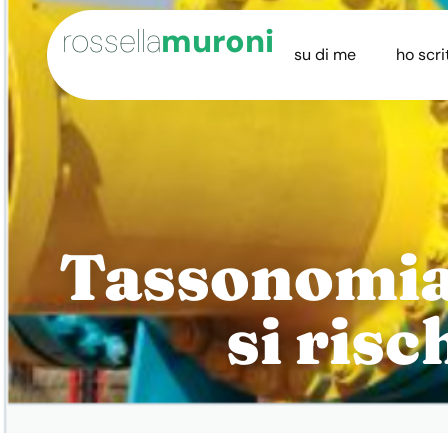
rossella
muroni
su di me
ho scri
Tassonomia 
si ris