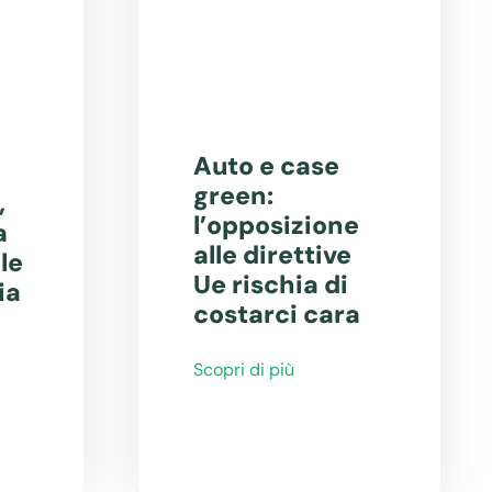
Auto e case
green:
,
l’opposizione
a
alle direttive
le
Ue rischia di
ia
costarci cara
Scopri di più