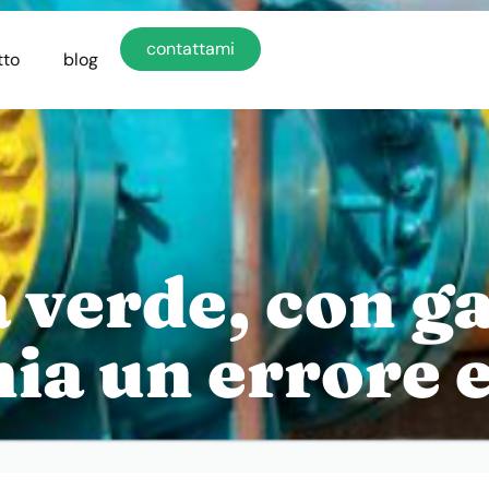
contattami
tto
blog
verde, con ga
chia un errore