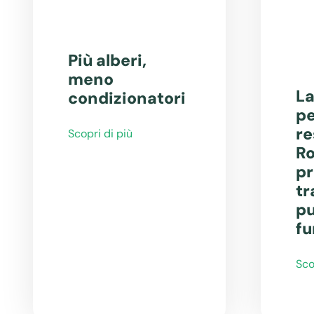
Più alberi,
meno
La
condizionatori
pe
re
Scopri di più
Ro
pr
tr
pu
fu
Sco