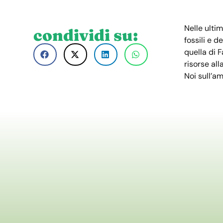
Nelle ulti
condividi su:
fossili e d
quella di 
risorse al
Noi sull’a