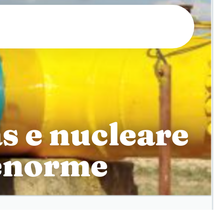
s e nucleare
 enorme