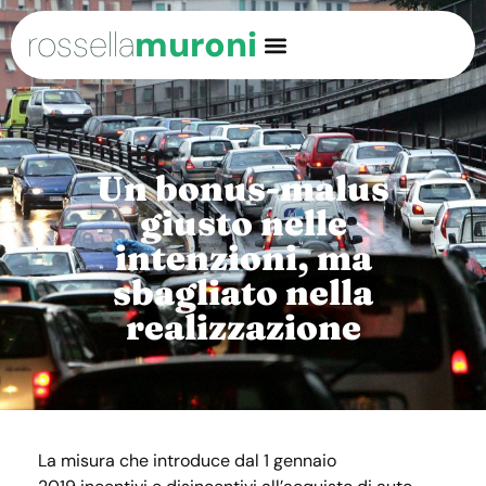
rossella
muroni
Un bonus-malus
giusto nelle
intenzioni, ma
sbagliato nella
realizzazione
La misura che introduce dal 1 gennaio